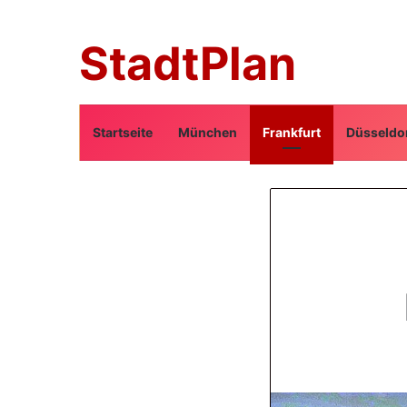
StadtPlan
Startseite
München
Frankfurt
Düsseldo