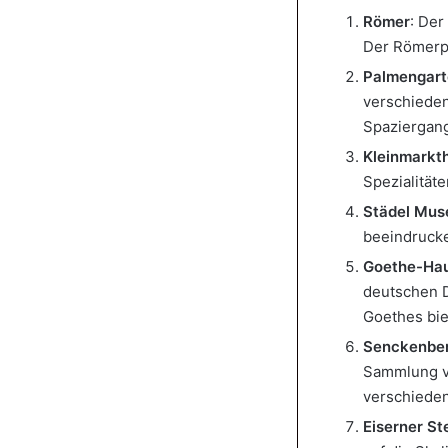
Römer
: Der
Der Römerpl
Palmengart
verschieden
Spaziergan
Kleinmarkth
Spezialität
Städel Mu
beeindrucke
Goethe-Ha
deutschen D
Goethes bie
Senckenbe
Sammlung vo
verschiede
Eiserner St