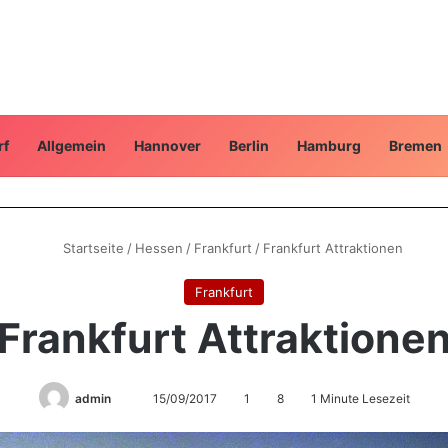
rf
Allgemein
Hannover
Berlin
Hamburg
Bremen
Startseite
/
Hessen
/
Frankfurt
/
Frankfurt Attraktionen
Frankfurt
Frankfurt Attraktione
Sende
admin
15/09/2017
1
8
1 Minute Lesezeit
uns
eine