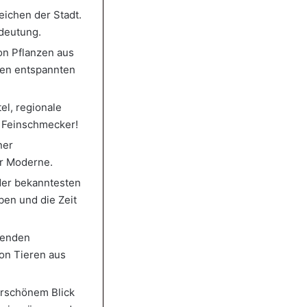
eichen der Stadt.
edeutung.
on Pflanzen aus
inen entspannten
el, regionale
r Feinschmecker!
ner
ur Moderne.
der bekanntesten
ben und die Zeit
kenden
von Tieren aus
erschönem Blick