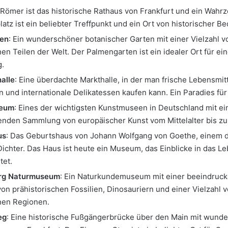
 Römer ist das historische Rathaus von Frankfurt und ein Wahrz
atz ist ein beliebter Treffpunkt und ein Ort von historischer B
en
: Ein wunderschöner botanischer Garten mit einer Vielzahl v
en Teilen der Welt. Der Palmengarten ist ein idealer Ort für e
g.
alle
: Eine überdachte Markthalle, in der man frische Lebensmitt
en und internationale Delikatessen kaufen kann. Ein Paradies fü
seum
: Eines der wichtigsten Kunstmuseen in Deutschland mit ei
nden Sammlung von europäischer Kunst vom Mittelalter bis z
us
: Das Geburtshaus von Johann Wolfgang von Goethe, einem 
ichter. Das Haus ist heute ein Museum, das Einblicke in das Le
tet.
rg Naturmuseum
: Ein Naturkundemuseum mit einer beeindruc
n prähistorischen Fossilien, Dinosauriern und einer Vielzahl 
nen Regionen.
eg
: Eine historische Fußgängerbrücke über den Main mit wund