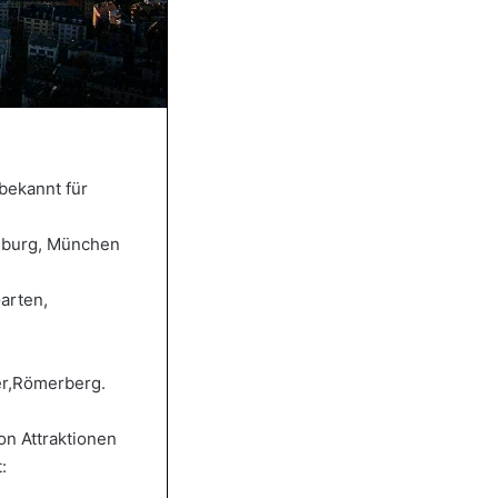
 bekannt für
amburg, München
arten,
er,Römerberg.
on Attraktionen
: