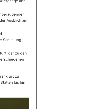
paziergänge und
temberaubenden
 der Ausblick am
nd
nde Sammlung
furt, der zu den
 verschiedenen
Frankfurt zu
Stätten bis hin