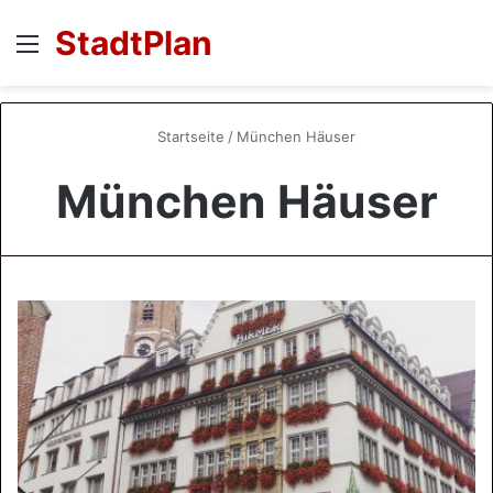
StadtPlan
Menü
S
Startseite
/
München Häuser
München Häuser